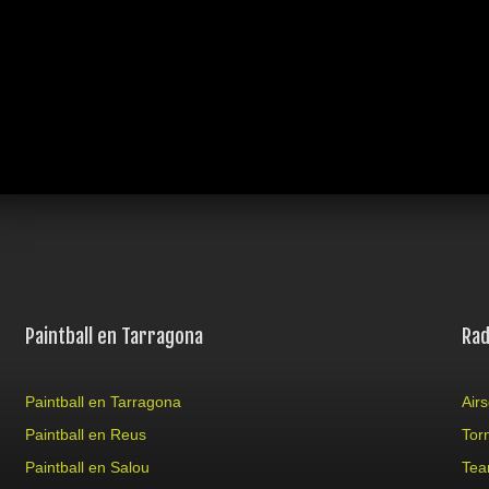
Paintball en Tarragona
Rad
Paintball en Tarragona
Airs
Paintball en Reus
Tor
Paintball en Salou
Tea